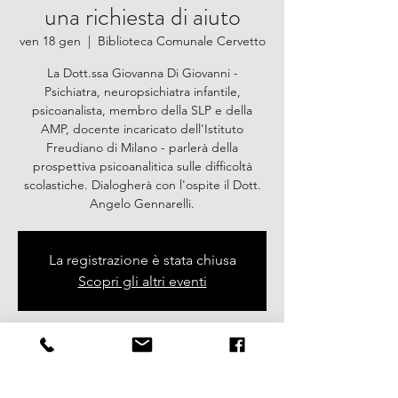
una richiesta di aiuto
ven 18 gen
  |  
Biblioteca Comunale Cervetto
La Dott.ssa Giovanna Di Giovanni -
Psichiatra, neuropsichiatra infantile,
psicoanalista, membro della SLP e della
AMP, docente incaricato dell'Istituto
Freudiano di Milano - parlerà della
prospettiva psicoanalitica sulle difficoltà
scolastiche. Dialogherà con l'ospite il Dott.
Angelo Gennarelli.
La registrazione è stata chiusa
Scopri gli altri eventi
Orario & Sede
18 gen 2019, 15:30 – 18:00